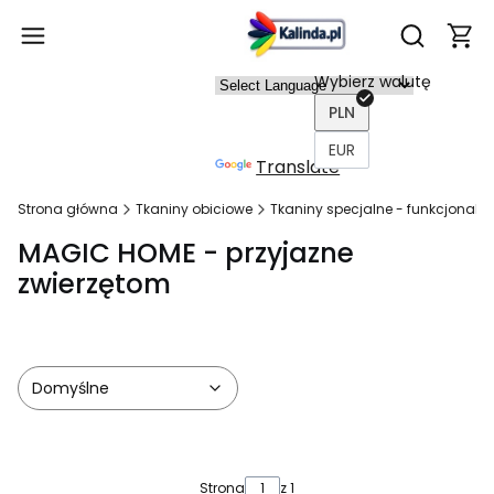
Produ
Otwórz wy
Wybierz walutę
Power
PLN
ed by
EUR
Translate
Strona główna
Tkaniny obiciowe
Tkaniny specjalne - funkcjonaln
MAGIC HOME - przyjazne
zwierzętom
Domyślne
Lista produktów
Strona
z 1