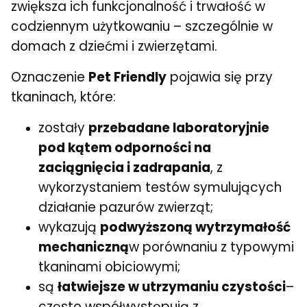
zwiększa ich funkcjonalność i trwałość w
codziennym użytkowaniu – szczególnie w
domach z dziećmi i zwierzętami.
Oznaczenie
Pet Friendly
pojawia się przy
tkaninach, które:
zostały
przebadane laboratoryjnie
pod kątem odporności na
zaciągnięcia i zadrapania
, z
wykorzystaniem testów symulujących
działanie pazurów zwierząt;
wykazują
podwyższoną wytrzymałość
mechaniczną
w porównaniu z typowymi
tkaninami obiciowymi;
są
łatwiejsze w utrzymaniu czystości
–
często współwystępują z