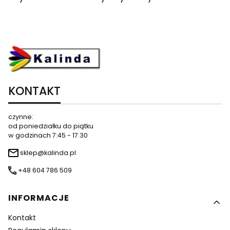
KONTAKT
czynne:
od poniedziałku do piątku
w godzinach 7:45 - 17:30
sklep@kalinda.pl
+48 604 786 509
Linki w stopce
INFORMACJE
Kontakt