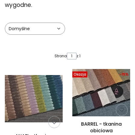
wygodne.
Domyślne
Lista produktów
Strona
z 1
Okazja
-15%
BARREL - tkanina
obiciowa