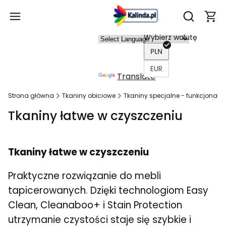
Produ
Otwórz wy
Wybierz walutę
Power
PLN
ed by
EUR
Translate
Strona główna
Tkaniny obiciowe
Tkaniny specjalne - funkcjonaln
Tkaniny łatwe w czyszczeniu
Tkaniny łatwe w czyszczeniu
Praktyczne rozwiązanie do mebli
tapicerowanych. Dzięki technologiom Easy
Clean, Cleanaboo+ i Stain Protection
utrzymanie czystości staje się szybkie i