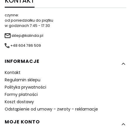
KONTAKT
czynne:
od poniedziałku do piątku
w godzinach 7:45 - 17:30
sklep@kalinda.pl
+48 604 786 509
Linki w stopce
INFORMACJE
Kontakt
Regulamin sklepu
Polityka prywatności
Formy płatności
Koszt dostawy
Odstąpienie od umowy - zwroty - reklamacje
MOJE KONTO