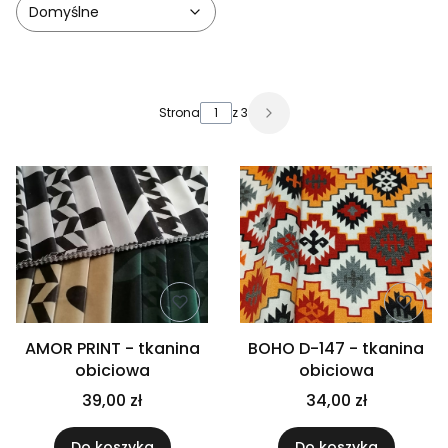
Domyślne
Lista produktów
Strona
z 3
Następne produkty
AMOR PRINT - tkanina
BOHO D-147 - tkanina
obiciowa
obiciowa
39,00 zł
34,00 zł
Do koszyka
Do koszyka