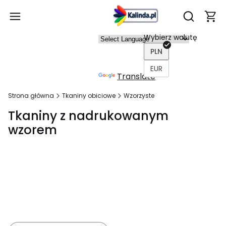
Produ
Otwórz wy
Wybierz walutę
Power
PLN
ed by
EUR
Translate
Strona główna
Tkaniny obiciowe
Wzorzyste
Tkaniny z nadrukowanym
wzorem