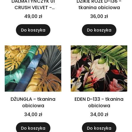
DALMATYŃCZYK 01
DZIKIE RÓŻE D-136 -
CRUSH VELVET -
tkanina obiciowa
tkanina obiciowa
49,00 zł
36,00 zł
Do koszyka
Do koszyka
DŻUNGLA - tkanina
EDEN D-133 - tkanina
obiciowa
obiciowa
34,00 zł
34,00 zł
Do koszyka
Do koszyka