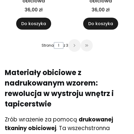
obiciowa
obiciowa
36,00 zł
36,00 zł
Do koszyka
Do koszyka
Strona
z 3
Przejdź do ostatniej 
Materiały obiciowe z
nadrukowanym wzorem:
rewolucja w wystroju wnętrz i
tapicerstwie
Zrób wrażenie za pomocą
drukowanej
tkaniny obiciowej
. Ta wszechstronna