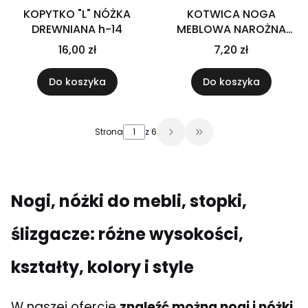
KOPYTKO "L" NÓŻKA
KOTWICA NOGA
DREWNIANA h-14
MEBLOWA NAROŻNA
CHROM h-100
16,00 zł
7,20 zł
Do koszyka
Do koszyka
Strona
z 6
Przejdź do ostatniej 
Nogi, nóżki do mebli, stopki,
ślizgacze: różne wysokości,
kształty, kolory i style
W naszej ofercie
znaleźć można nogi i nóżki