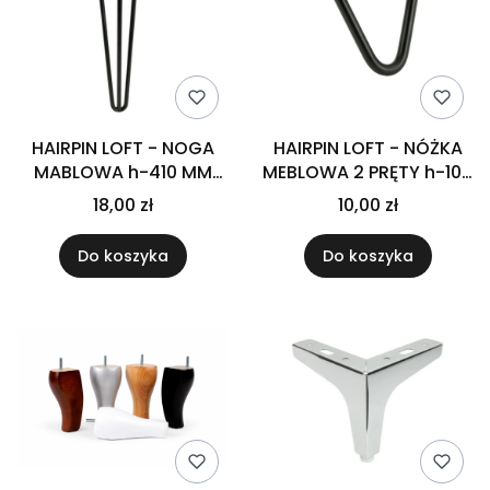
HAIRPIN LOFT - NOGA
HAIRPIN LOFT - NÓŻKA
MABLOWA h-410 MM
MEBLOWA 2 PRĘTY h-100
CZARNA
MM CZRNA
18,00 zł
10,00 zł
Do koszyka
Do koszyka