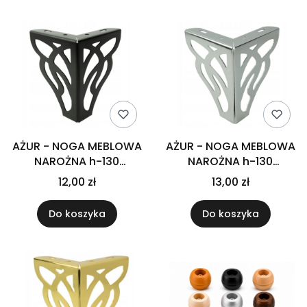
AŻUR - NOGA MEBLOWA
AŻUR - NOGA MEBLOWA
NAROŻNA h-130
NAROŻNA h-130
CZARNA
SREBRNY CHROM
12,00 zł
13,00 zł
Do koszyka
Do koszyka