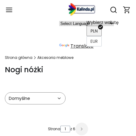
Produ
Otwórz wy
Wybierz walutę
Power
PLN
ed by
EUR
Translate
Strona główna
Akcesoria meblowe
Nogi nóżki
Domyślne
Lista produktów
Strona
z 6
Następne produkty