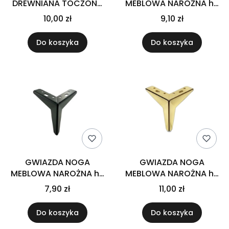
DREWNIANA TOCZONA
MEBLOWA NAROŻNA h-
h-9
100 CHROM
10,00 zł
9,10 zł
Do koszyka
Do koszyka
GWIAZDA NOGA
GWIAZDA NOGA
MEBLOWA NAROŻNA h-
MEBLOWA NAROŻNA h-
100 CZARNA
100 ZŁOTA
7,90 zł
11,00 zł
Do koszyka
Do koszyka