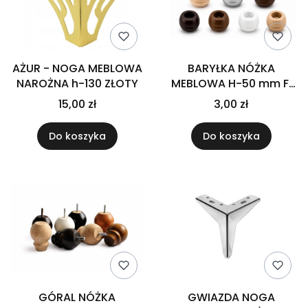
AŻUR - NOGA MEBLOWA
BARYŁKA NÓŻKA
NAROŻNA h-130 ZŁOTY
MEBLOWA H-50 mm FI
78 mm
15,00 zł
3,00 zł
Do koszyka
Do koszyka
GÓRAL NÓŻKA
GWIAZDA NOGA