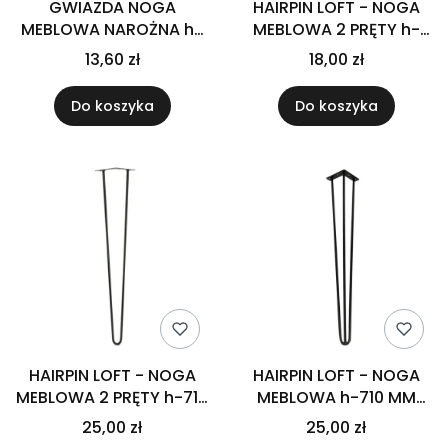
GWIAZDA NOGA
HAIRPIN LOFT - NOGA
MEBLOWA NAROŻNA h-
MEBLOWA 2 PRĘTY h-
190 CZARNA
410 MM CZARNA
13,60 zł
18,00 zł
Do koszyka
Do koszyka
HAIRPIN LOFT - NOGA
HAIRPIN LOFT - NOGA
MEBLOWA 2 PRĘTY h-710
MEBLOWA h-710 MM
MM CZARNA
CZARNA
25,00 zł
25,00 zł