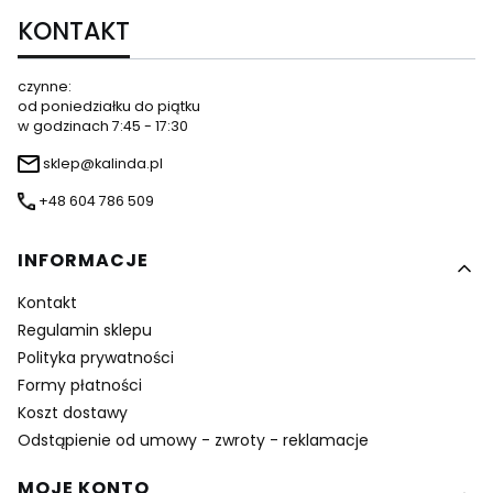
KONTAKT
czynne:
od poniedziałku do piątku
w godzinach 7:45 - 17:30
sklep@kalinda.pl
+48 604 786 509
Linki w stopce
INFORMACJE
Kontakt
Regulamin sklepu
Polityka prywatności
Formy płatności
Koszt dostawy
Odstąpienie od umowy - zwroty - reklamacje
MOJE KONTO