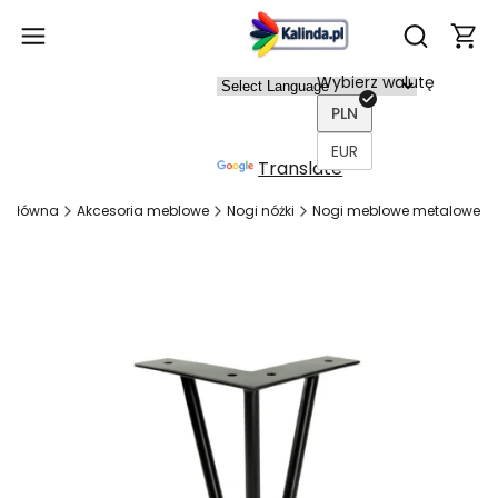
Produ
Otwórz wy
Wybierz walutę
Power
PLN
ed by
EUR
Translate
a główna
Akcesoria meblowe
Nogi nóżki
Nogi meblowe metalowe