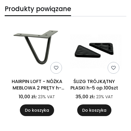
Produkty powiązane
HAIRPIN LOFT - NÓŻKA
ŚLIZG TRÓJKĄTNY
MEBLOWA 2 PRĘTY h-
PŁASKI h-5 op.100szt
100 MM CZRNA
10,00 zł
35,00 zł
z
23%
VAT
z
23%
VAT
Do koszyka
Do koszyka