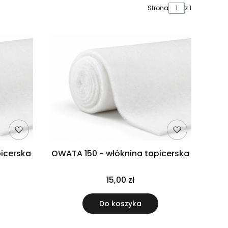
Strona
z 1
picerska
OWATA 150 - włóknina tapicerska
15,00 zł
Do koszyka