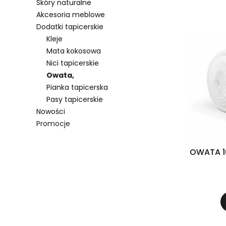
Skóry naturalne
Lista 
Akcesoria meblowe
Dodatki tapicerskie
Kleje
Mata kokosowa
Nici tapicerskie
Owata,
Pianka tapicerska
Pasy tapicerskie
Nowości
Promocje
Koniec menu
OWATA 10