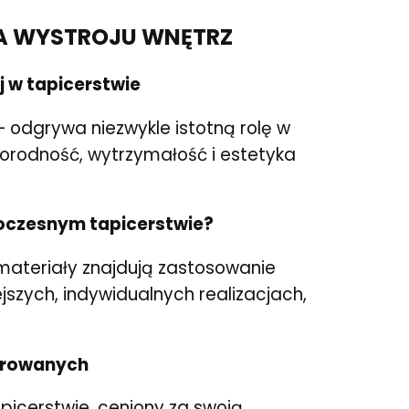
LA WYSTROJU WNĘTRZ
 w tapicerstwie
– odgrywa niezwykle istotną rolę w
żnorodność, wytrzymałość i estetyka
oczesnym tapicerstwie?
materiały znajdują zastosowanie
jszych, indywidualnych realizacjach,
cerowanych
picerstwie, ceniony za swoją