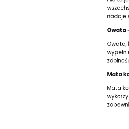
wszechst
nadaje s
Owata 
Owata, 
wypełnie
zdolnoś
Mata ko
Mata ko
wykorzy
zapewnia