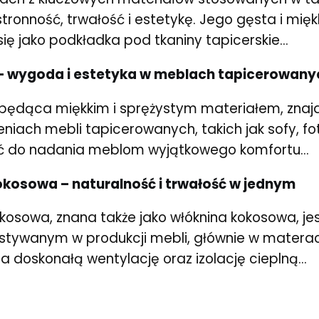
ronność, trwałość i estetykę. Jego gęsta i mięk
ię jako podkładka pod tkaniny tapicerskie...
– wygoda i estetyka w meblach tapicerowany
będąca miękkim i sprężystym materiałem, znajd
niach mebli tapicerowanych, takich jak sofy, fot
ć do nadania meblom wyjątkowego komfortu...
kosowa – naturalność i trwałość w jednym
kosowa, znana także jako włóknina kokosowa, j
stywanym w produkcji mebli, głównie w materacac
 doskonałą wentylację oraz izolację cieplną...