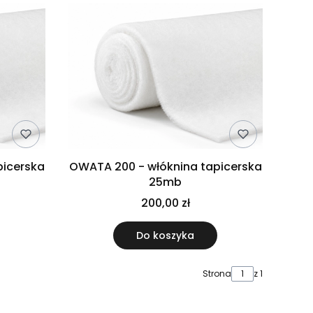
picerska
OWATA 200 - włóknina tapicerska
25mb
200,00 zł
Do koszyka
Strona
z 1