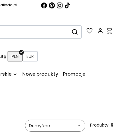
alinda.pl
Produkty w k
Wyczyść
Szukaj
utę
PLN
EUR
rskie
Nowe produkty
Promocje
Produkty:
6
Domyślne