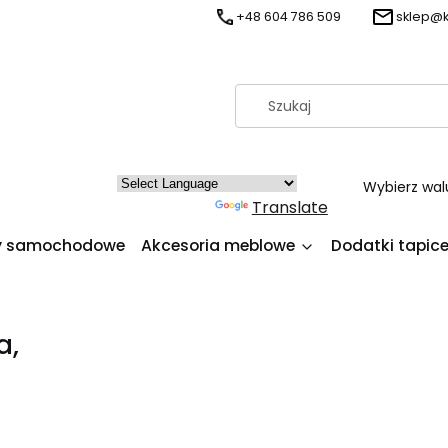
+48 604 786 509
sklep@k
Wybierz wal
Powered by
Translate
y samochodowe
Akcesoria meblowe
Dodatki tapice
a,