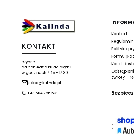
Linki 
INFORM
Kontakt
Regulamin
KONTAKT
Polityka p
Formy płat
czynne:
Koszt dos
od poniedziałku do piątku
Odstąpien
w godzinach 7:45 - 17:30
zwroty - r
sklep@kalinda.pl
Bezpiecz
+48 604 786 509