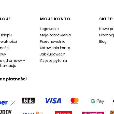
w stopce
ACJE
MOJE KONTO
SKLEP
Logowanie
Nowe pr
 sklepu
Moje zamówienia
Promoc
rywatności
Przechowalnia
Blog
ności
Ustawienia konta
tawy
Jak kupować?
ie od umowy -
Częste pytania
eklamacje
ne płatności