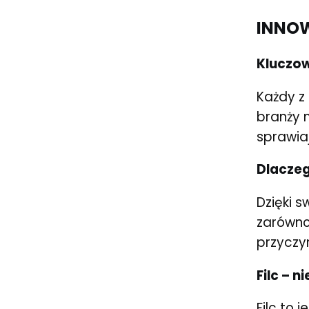
INNOW
Kluczow
Każdy z
branży 
sprawiaj
Dlaczeg
Dzięki 
zarówno
przyczy
Filc – 
Filc to