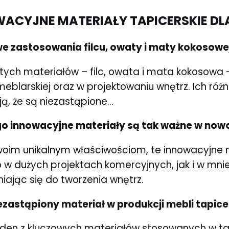
ACYJNE MATERIAŁY TAPICERSKIE D
e zastosowania filcu, owaty i maty kokosowej
 tych materiałów – filc, owata i mata kokosowa 
meblarskiej oraz w projektowaniu wnętrz. Ich ró
ą, że są niezastąpione...
o innowacyjne materiały są tak ważne w now
swoim unikalnym właściwościom, te innowacyjne 
 w dużych projektach komercyjnych, jak i w mnie
niając się do tworzenia wnętrz.
niezastąpiony materiał w produkcji mebli tapi
 jeden z kluczowych materiałów stosowanych w ta