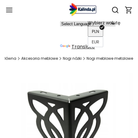
Produ
Otwórz wy
Wybierz walutę
Power
PLN
ed by
EUR
Translate
a główna
Akcesoria meblowe
Nogi nóżki
Nogi meblowe metalowe