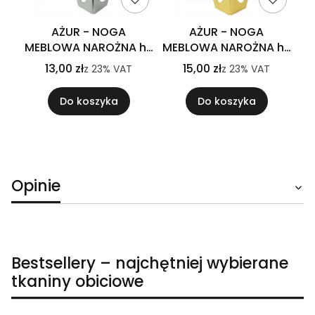
AŻUR - NOGA
AŻUR - NOGA
MEBLOWA NAROŻNA h-
MEBLOWA NAROŻNA h-
130 SREBRNY CHROM
130 ZŁOTY
13,00 zł
15,00 zł
z
23%
VAT
z
23%
VAT
Do koszyka
Do koszyka
Opinie
Bestsellery – najchętniej wybierane
tkaniny obiciowe