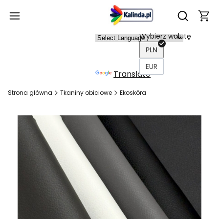
Produ
Otwórz wy
Wybierz walutę
Power
PLN
ed by
EUR
Translate
Strona główna
Tkaniny obiciowe
Ekoskóra