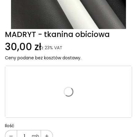
MADRYT - tkanina obiciowa
30,00 zł
z
23%
VAT
Ceny podane bez kosztów dostawy.
Wybierz wariant produktu:
Poszczególne warianty mogą różnić się ceną
*
Kolor
Wybierz
Ilość
mb