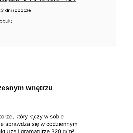
:
3 dni robocze
rodukt
czesnym wnętrzu
rze, który łączy w sobie
ale sprawdza się w codziennym
kturze i gramaturze 320 g/m²