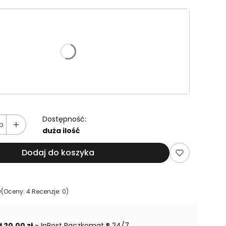
riant produktu:
e warianty mogą różnić się ceną
Dostępność:
b
duża ilość
Dodaj do koszyka
0
(Oceny: 4 Recenzje: 0)
ejdź do sekcji Opinie
 20,00 zł
- InPost Paczkomat ® 24/7