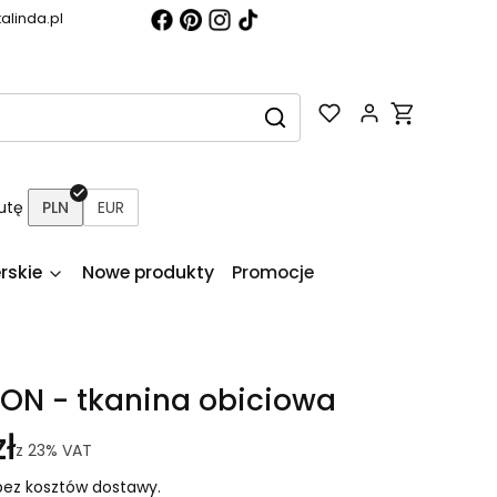
alinda.pl
Produkty w k
Wyczyść
Szukaj
utę
PLN
EUR
rskie
Nowe produkty
Promocje
ON - tkanina obiciowa
ł
z
23%
VAT
ez kosztów dostawy.