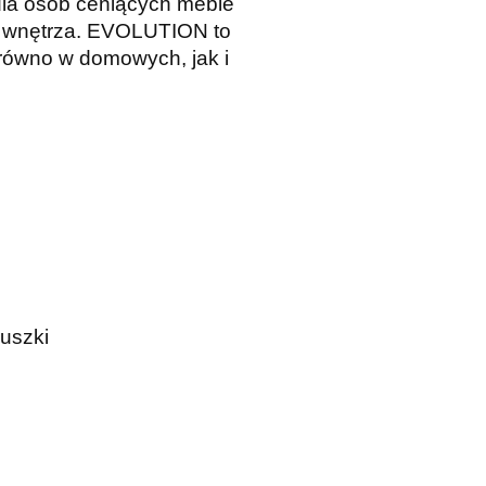
dla osób ceniących meble
ę wnętrza. EVOLUTION to
arówno w domowych, jak i
duszki