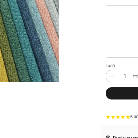
Wybierz wa
Poszczególn
*
Kolor
Wybierz
Ilość
m
5.0
Prz
Dostawa
od