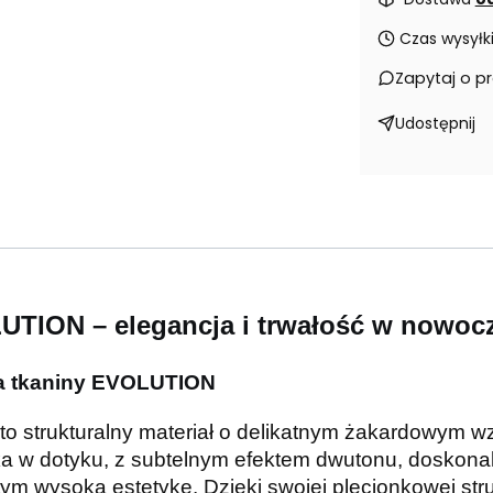
Czas wysyłki
Zapytaj o p
Udostępnij
UTION – elegancja i trwałość w nowo
ka tkaniny EVOLUTION
strukturalny materiał o delikatnym żakardowym wzo
kka w dotyku, z subtelnym efektem dwutonu, doskon
ym wysoką estetykę. Dzięki swojej plecionkowej stru