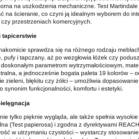
porna na uszkodzenia mechaniczne. Test Martindale 
ć na ścieranie, co czyni ją idealnym wyborem do i
 czy przestrzeniach komercyjnych.
 tapicerstwie
nakomicie sprawdza się na różnego rodzaju meblach
e, pufy i tapczany, aż po wezgłowia łóżek czy podusz
i doskonałym parametrom wytrzymałościowym, mater
utralna, a jednocześnie bogata paleta 19 kolorów – o
 zieleni, błękitu czy żółci – umożliwia dopasowanie
synonim funkcjonalności, komfortu i estetyki.
pielęgnacja
 tylko pięknie wygląda, ale także spełnia wysokie 
alna (Test papierosa) i zgodna z dyrektywami REAC
wość w utrzymaniu czystości – wystarczy stosowanie