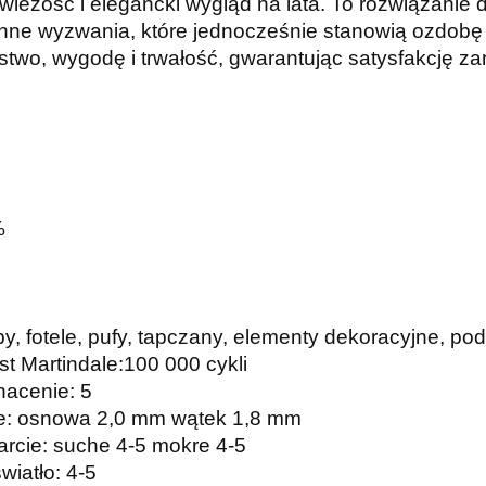
eżość i elegancki wygląd na lata. To rozwiązanie 
enne wyzwania, które jednocześnie stanowią ozdob
ństwo, wygodę i trwałość, gwarantując satysfakcję z
%
y, fotele, pufy, tapczany, elementy dekoracyjne, po
t Martindale:100 000 cykli
hacenie: 5
ie: osnowa 2,0 mm wątek 1,8 mm
rcie: suche 4-5 mokre 4-5
iatło: 4-5