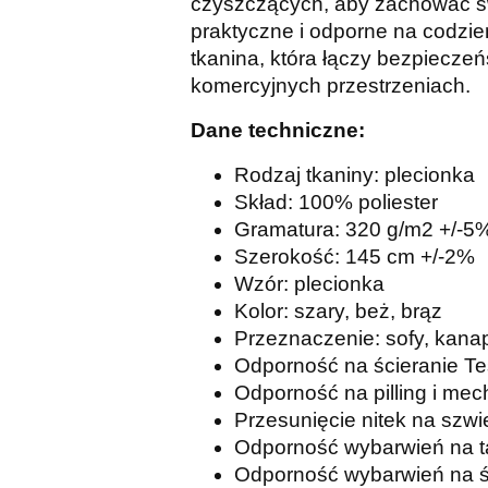
czyszczących, aby zachować świ
praktyczne i odporne na codzi
tkanina, która łączy bezpiecze
komercyjnych przestrzeniach.
Dane techniczne:
Rodzaj tkaniny: plecionka
Skład: 100% poliester
Gramatura: 320 g/m2 +/-5
Szerokość: 145 cm +/-2%
Wzór: plecionka
Kolor: szary, beż, brąz
Przeznaczenie: sofy, kanap
Odporność na ścieranie Tes
Odporność na pilling i mec
Przesunięcie nitek na szw
Odporność wybarwień na ta
Odporność wybarwień na św