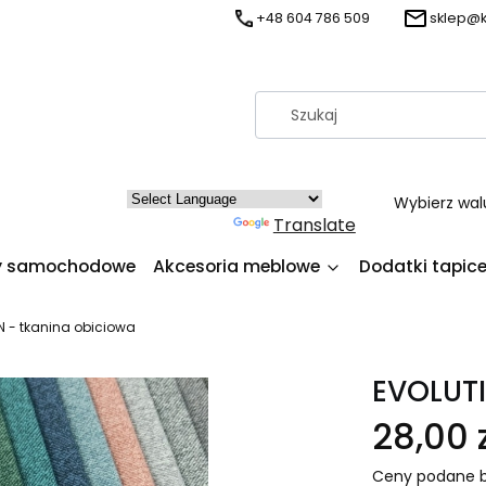
+48 604 786 509
sklep@k
Wybierz wal
Powered by
Translate
y samochodowe
Akcesoria meblowe
Dodatki tapice
N - tkanina obiciowa
EVOLUTI
28,00 z
Ceny podane b