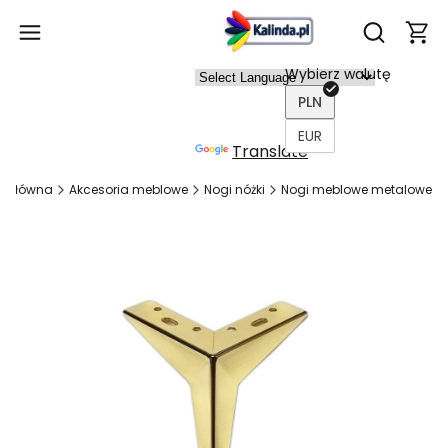
Produ
Otwórz wy
Wybierz walutę
Power
PLN
ed by
EUR
Translate
a główna
Akcesoria meblowe
Nogi nóżki
Nogi meblowe metalowe