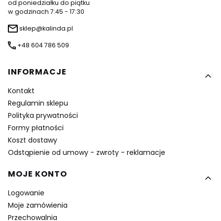
od poniedziałku do piątku
w godzinach 7:45 - 17:30
sklep@kalinda.pl
+48 604 786 509
Linki w stopce
INFORMACJE
Kontakt
Regulamin sklepu
Polityka prywatności
Formy płatności
Koszt dostawy
Odstąpienie od umowy - zwroty - reklamacje
MOJE KONTO
Logowanie
Moje zamówienia
Przechowalnia