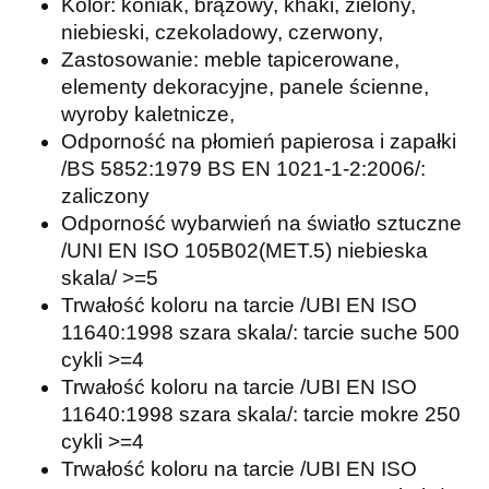
Kolor: koniak, brązowy, khaki, zielony,
niebieski, czekoladowy, czerwony,
Zastosowanie: meble tapicerowane,
elementy dekoracyjne, panele ścienne,
wyroby kaletnicze,
Odporność na płomień papierosa i zapałki
/BS 5852:1979 BS EN 1021-1-2:2006/:
zaliczony
Odporność wybarwień na światło sztuczne
/UNI EN ISO 105B02(MET.5) niebieska
skala/ >=5
Trwałość koloru na tarcie /UBI EN ISO
11640:1998 szara skala/: tarcie suche 500
cykli >=4
Trwałość koloru na tarcie /UBI EN ISO
11640:1998 szara skala/: tarcie mokre 250
cykli >=4
Trwałość koloru na tarcie /UBI EN ISO