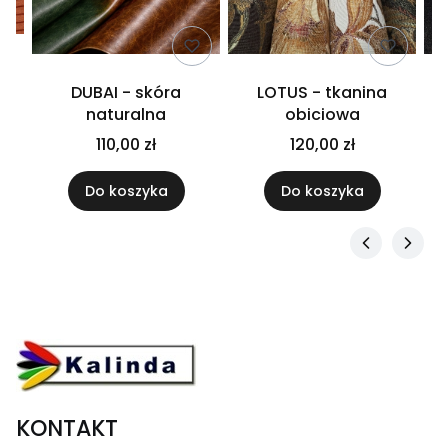
na
DUBAI - skóra
LOTUS - tkanina
naturalna
obiciowa
ł
110,00 zł
120,00 zł
Do koszyka
Do koszyka
KONTAKT