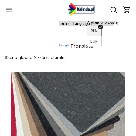
Produ
Otwórz wy
Wybierz walutę
Power
PLN
ed by
EUR
Translate
Strona główna
Skóry naturalne