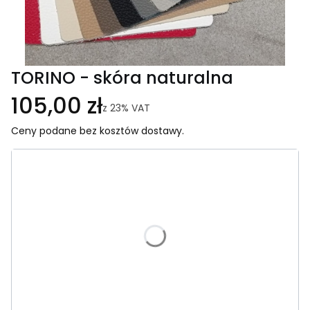
TORINO - skóra naturalna
105,00 zł
z
23%
VAT
Ceny podane bez kosztów dostawy.
Wybierz wariant produktu:
Poszczególne warianty mogą różnić się ceną
*
Kolor
Wybierz
*
Wielkość błamu
Wybierz