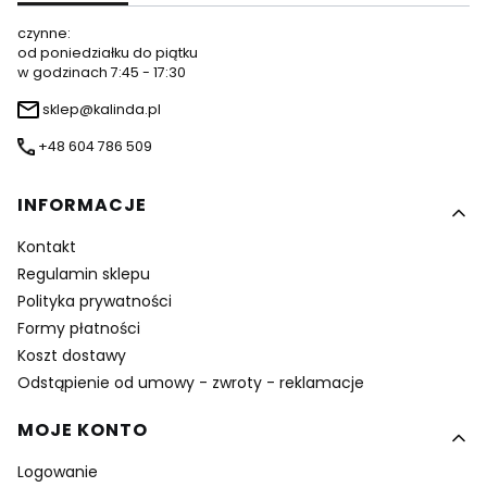
czynne:
od poniedziałku do piątku
w godzinach 7:45 - 17:30
sklep@kalinda.pl
+48 604 786 509
Linki w stopce
INFORMACJE
Kontakt
Regulamin sklepu
Polityka prywatności
Formy płatności
Koszt dostawy
Odstąpienie od umowy - zwroty - reklamacje
MOJE KONTO
Logowanie