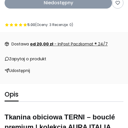
Niedostępny
5.00
(Oceny: 3 Recenzje: 0)
Przejdź do sekcji Opinie
Dostawa
od 20,00 zł
- InPost Paczkomat ® 24/7
Zapytaj o produkt
Udostępnij
Opis
Tkanina obiciowa TERNI – bouclé
premium | kolekcja AURA ITALIA