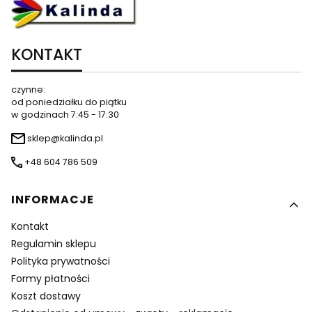
KONTAKT
czynne:
od poniedziałku do piątku
w godzinach 7:45 - 17:30
sklep@kalinda.pl
+48 604 786 509
Linki w stopce
INFORMACJE
Kontakt
Regulamin sklepu
Polityka prywatności
Formy płatności
Koszt dostawy