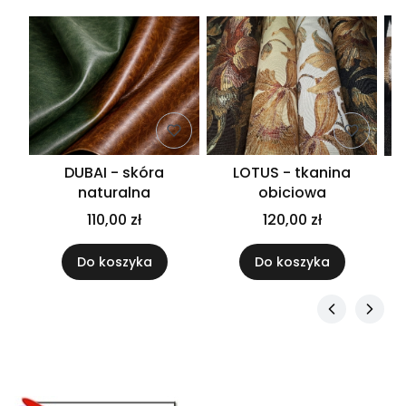
A
DUBAI - skóra
LOTUS - tkanina
naturalna
obiciowa
110,00 zł
120,00 zł
Do koszyka
Do koszyka