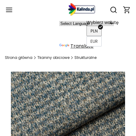
Produ
Otwórz wy
Wybierz walutę
Power
PLN
ed by
EUR
Translate
Strona główna
Tkaniny obiciowe
Strukturalne