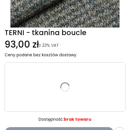
TERNI - tkanina boucle
93,00 zł
z
23%
VAT
Ceny podane bez kosztów dostawy.
Wybierz wariant produktu:
Poszczególne warianty mogą różnić się ceną
*
Kolor
Wybierz
Dostępność:
brak towaru