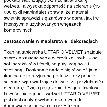
podkład stabilizujący wzmacnia strukturę
welwetu, a wysoka odporność na ścieranie (45
000 cykli Martindale) sprawia, że materiał
świetnie sprawdzi się zarówno w domu, jak i w
intensywnie użytkowanych wnętrzach
komercyjnych.
Zastosowanie w meblarstwie i dekoracjach
Tkanina tapicerska UTTARIO VELVET znajduje
szerokie zastosowanie w produkcji mebli – od
sof, narożników i foteli, po pufy, zagłówki i
szezlongi. Doskonale nadaje się również jako
tkanina dekoracyjna na poduszki czy panele
ścienne, wprowadzając do wnętrza przytulność i
elegancję. Dzięki połączeniu designu, trwałości i
łatwości pielęgnacji, welwet UTTARIO VELVET
jest doskonałym wyborem zarówno do
domowych salonów, jak i przestrzeni