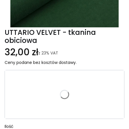
UTTARIO VELVET - tkanina
obiciowa
32,00 zł
z
23%
VAT
Ceny podane bez kosztów dostawy.
Wybierz wariant produktu:
Poszczególne warianty mogą różnić się ceną
*
Kolor
Wybierz
Ilość