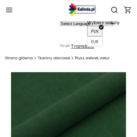
Produ
Otwórz wy
Wybierz walutę
Power
PLN
ed by
EUR
Translate
Strona główna
Tkaniny obiciowe
Plusz, welwet, welur